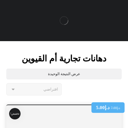
دهانات تجارية أم القيوين
عرض النتيجة الوحيدة
د.إ
5.00
د.إ
7.00
تخفيض!