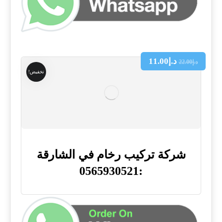
د.إ
11.00
د.إ
22.00
تخفيض!
شركة تركيب رخام في الشارقة
:0565930521