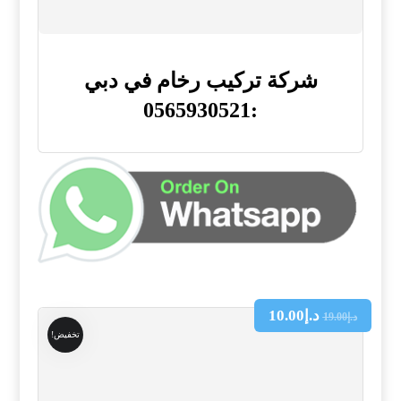
شركة تركيب رخام في دبي
:0565930521
د.إ
10.00
د.إ
19.00
تخفيض!