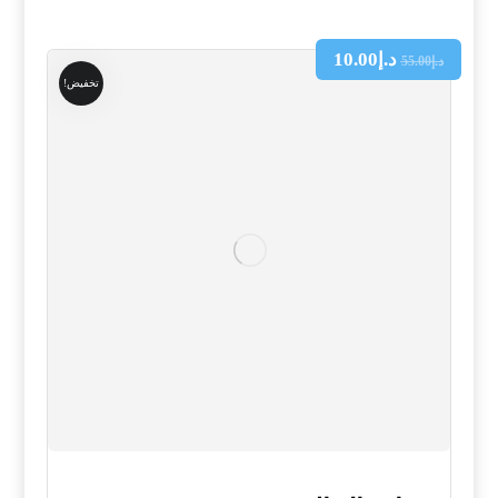
د.إ
10.00
د.إ
55.00
تخفيض!