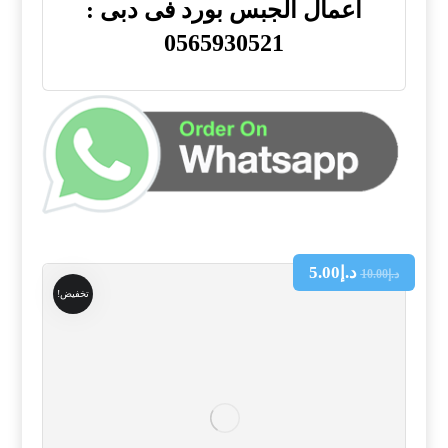
اعمال الجبس بورد فى دبى :
0565930521
د.إ
5.00
د.إ
10.00
تخفيض!