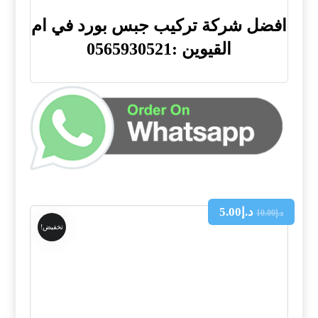
افضل شركة تركيب جبس بورد في ام
القيوين :0565930521
د.إ
5.00
د.إ
10.00
تخفيض!