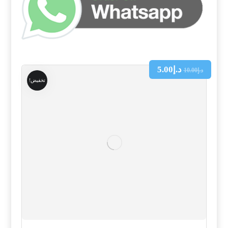
د.إ
5.00
د.إ
10.00
تخفيض!