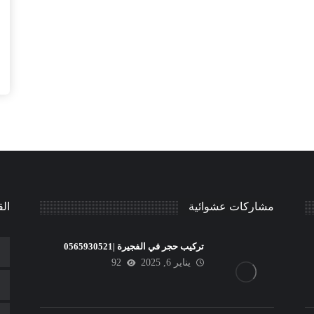
مشاركات عشوائية
الق
تركيب حجر في الفجيرة |0565930521
يناير 6, 2025
92