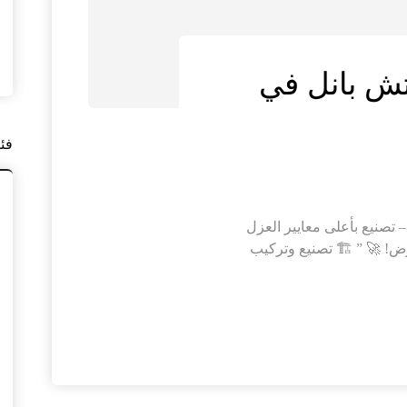
تش بانل في
فئ
 تصنيع بأعلى معايير العزل
ض! 🚀 ” 🏗️ تصنيع وتركيب