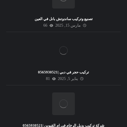
تصنيع وتركيب ساندوتش بانل في العين
مارس 15, 2025
66
تركيب حجر في دبي |0565930521
يناير 5, 2025
81
شركة تركيب بديل الرخام في ام القيوين |0565930521