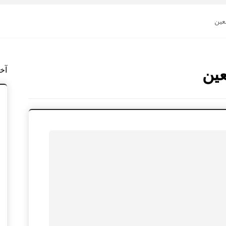
عين
عين
آخ