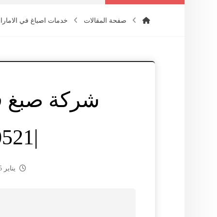
صفحة المقالات
خدمات اصباغ في الامارا
شركة صبغ ف
|0565930521
يناير 5, 2025