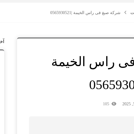
ت
شركة صبغ فى راس الخيمة |0565930521
آخ
ى راس الخيمة
105