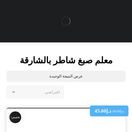
معلم صبغ شاطر بالشارقة
عرض النتيجة الوحيدة
د.إ
45.00
د.إ
69.00
تخفيض!