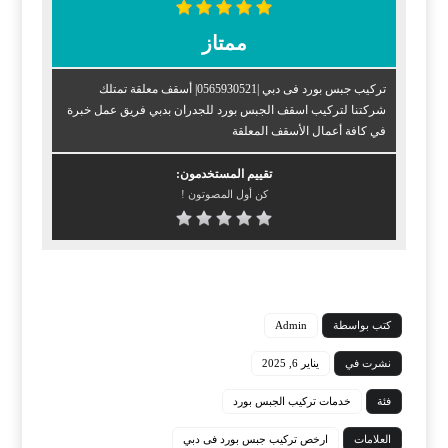
ممتاز
تركيب جبس بورد فى دبي |0565930521| أسقف معلقة تمتلك
شركتنا لتركيب اسقف الجبس بورد للجدران بدبي فريق عمل خبرة
في كافة أعمال الأسقف المعلقة
تقييم المستخدمون:
كن أول المصوتون !
كتب بواسطة
Admin
نشرت في
يناير 6, 2025
فئة
خدمات تركيب الجبس بورد
العلامات
ارخص تركيب جبس بورد فى دبي