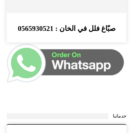
صبّاغ فلل في الخان : 0565930521
خدماتنا