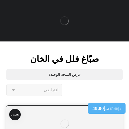
صبّاغ فلل في الخان
عرض النتيجة الوحيدة
د.إ
49.00
د.إ
69.00
تخفيض!