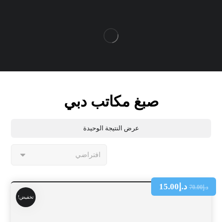
صبغ مكاتب دبي
عرض النتيجة الوحيدة
د.إ
15.00
د.إ
70.00
تخفيض!