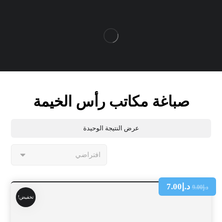
صباغة مكاتب رأس الخيمة
عرض النتيجة الوحيدة
د.إ
7.00
د.إ
9.00
تخفيض!