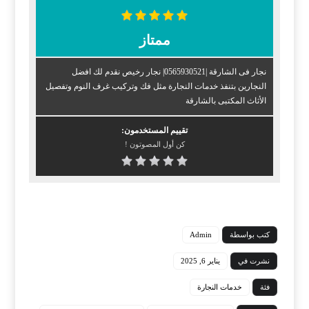
ممتاز
نجار فى الشارقة |0565930521| نجار رخيص نقدم لك افضل
النجارين بتنفذ خدمات النجارة مثل فك وتركيب غرف النوم وتفصيل
الأثاث المكتبى بالشارقة
تقييم المستخدمون:
كن أول المصوتون !
كتب بواسطة
Admin
نشرت في
يناير 6, 2025
فئة
خدمات النجارة