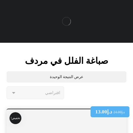
صباغة الفلل في مردف
عرض النتيجة الوحيدة
د.إ
13.00
د.إ
24.00
تخفيض!