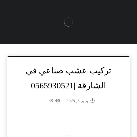
تركيب عشب صناعي في
الشارقة |0565930521
يناير 5, 2025
38