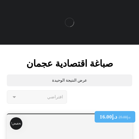
صباغة اقتصادية عجمان
عرض النتيجة الوحيدة
د.إ
16.00
د.إ
29.00
تخفيض!