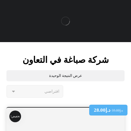
شركة صباغة في التعاون
عرض النتيجة الوحيدة
د.إ
28.00
د.إ
59.00
تخفيض!