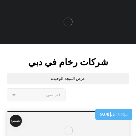
شركات رخام في دبي
عرض النتيجة الوحيدة
د.إ
9.00
د.إ
18.00
تخفيض!