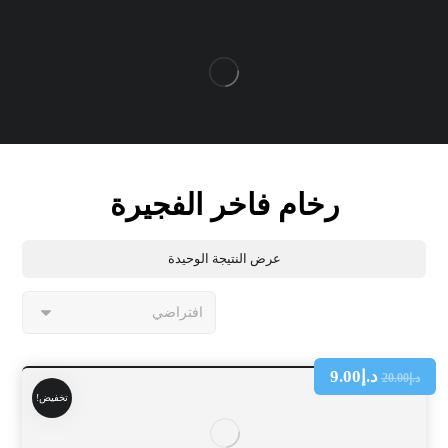
رخام فاخر الفجيرة
عرض النتيجة الوحيدة
د.إ
9.00
د.إ
20.00
تخفيض!