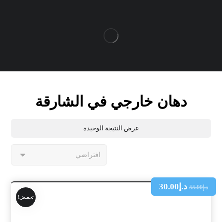
دهان خارجي في الشارقة
عرض النتيجة الوحيدة
د.إ
30.00
د.إ
55.00
تخفيض!