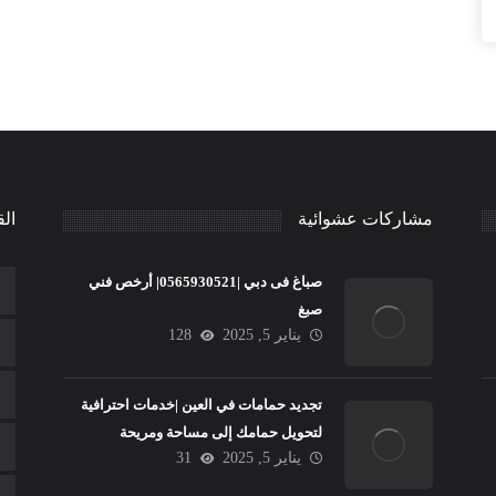
مشاركات عشوائية
الق
صباغ فى دبي |0565930521| أرخص فني
صبغ
يناير 5, 2025
128
تجديد حمامات في العين |خدمات احترافية
لتحويل حمامك إلى مساحة ومريحة
يناير 5, 2025
31