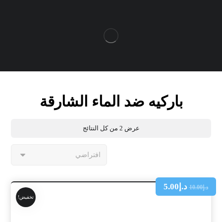
باركيه ضد الماء الشارقة
عرض ⁦2⁩ من كل النتائج
د.إ
5.00
د.إ
10.00
تخفيض!