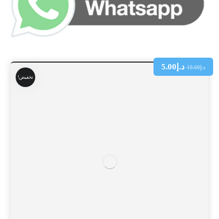
د.إ
5.00
د.إ
10.00
تخفيض!