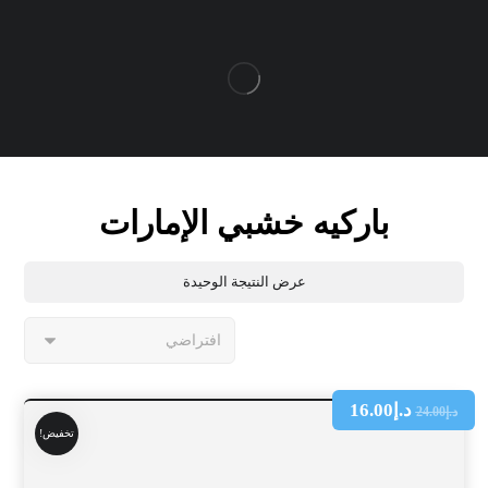
باركيه خشبي الإمارات
عرض النتيجة الوحيدة
د.إ
16.00
د.إ
24.00
تخفيض!