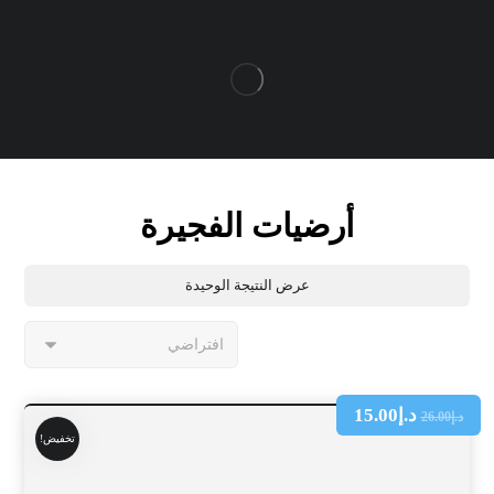
أرضيات الفجيرة
عرض النتيجة الوحيدة
د.إ
15.00
د.إ
26.00
تخفيض!