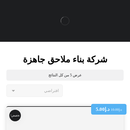
شركة بناء ملاحق جاهزة
عرض ⁦5⁩ من كل النتائج
د.إ
5.00
د.إ
10.00
تخفيض!