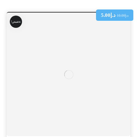
د.إ
5.00
د.إ
10.00
تخفيض!