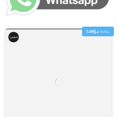
د.إ
5.00
د.إ
10.00
تخفيض!