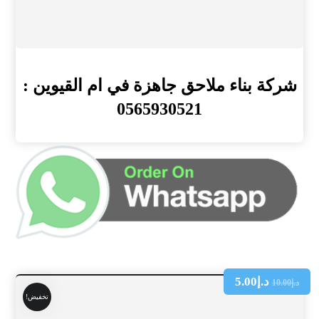
شركة بناء ملاحق جاهزة في ام القيوين :
0565930521
د.إ
5.00
د.إ
10.00
تخفيض!