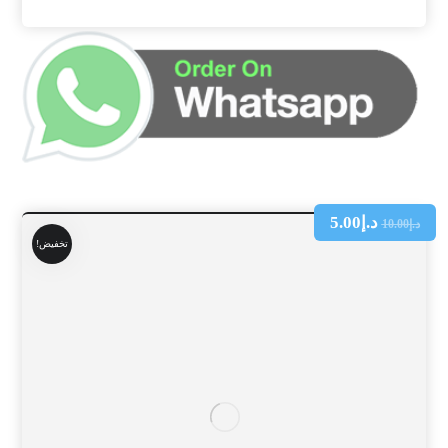
د.إ
5.00
د.إ
10.00
تخفيض!