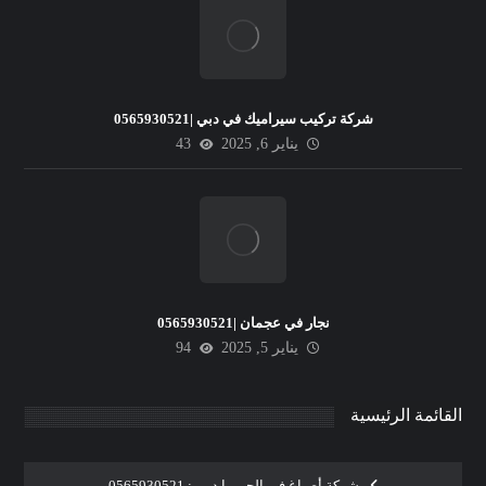
شركة تركيب سيراميك في دبي |0565930521
يناير 6, 2025
43
نجار في عجمان |0565930521
يناير 5, 2025
94
القائمة الرئيسية
شركة أصباغ في الجميرا دبي : 0565930521