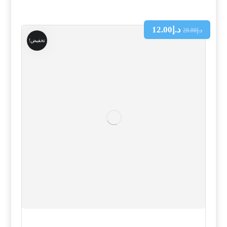
د.إ
12.00
د.إ
20.00
تخفيض!