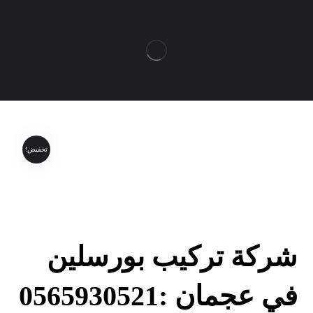
تخفيض!
شركة تركيب بورسلين
في عجمان :0565930521