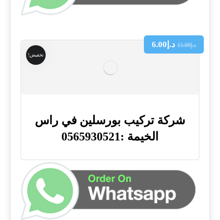
د.إ
6.00
د.إ
15.00
تخفيض!
شركة تركيب بورسلين في راس
الخيمة :0565930521