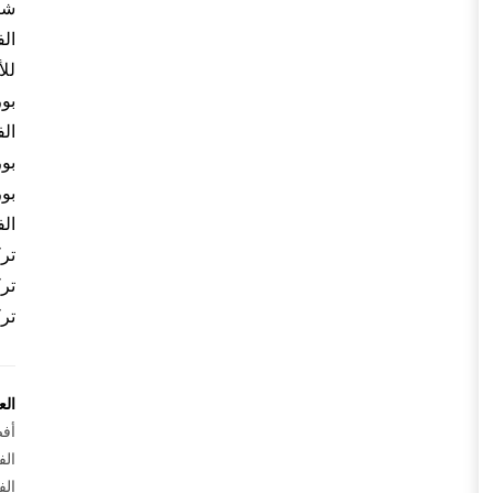
شر
ال
للأ
بو
ال
بو
بو
ال
تر
تر
تر
الع
أفض
الف
الف