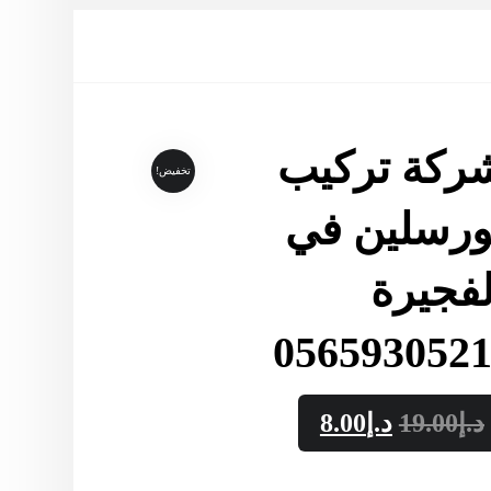
ركة تركيب
تخفيض!
ورسلين في
لفجيرة
د.إ
19.00
د.إ
8.00