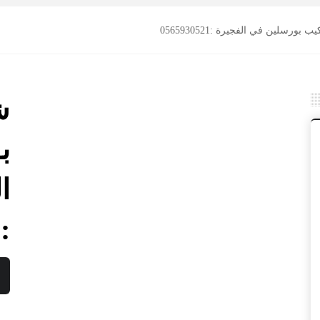
بورسلين في الفجيرة :0565930521
ش
ب
ا
:0565930521