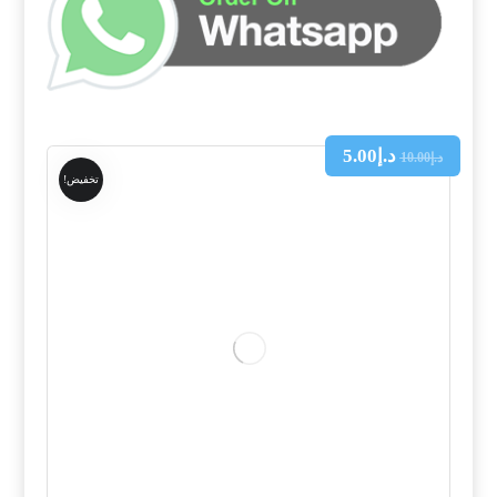
د.إ
5.00
د.إ
10.00
تخفيض!