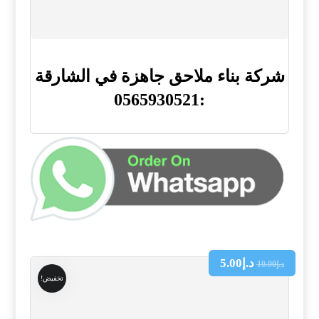
شركة بناء ملاحق جاهزة في الشارقة
:0565930521
د.إ
5.00
د.إ
10.00
تخفيض!