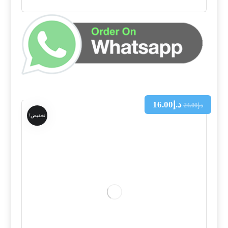
د.إ
16.00
د.إ
24.00
تخفيض!