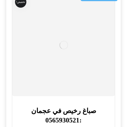
تخفيض!
صباغ رخيص في عجمان
:0565930521