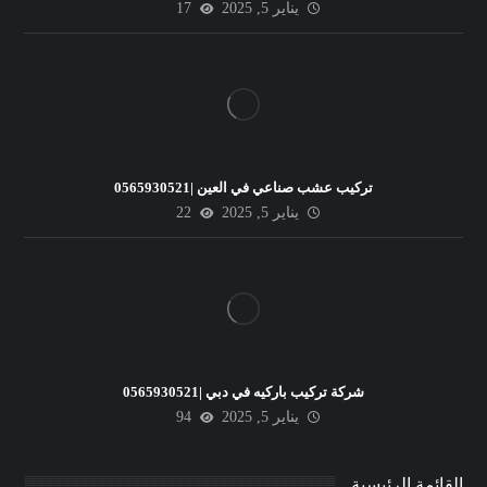
يناير 5, 2025
17
تركيب عشب صناعي في العين |0565930521
يناير 5, 2025
22
شركة تركيب باركيه في دبي |0565930521
يناير 5, 2025
94
القائمة الرئيسية