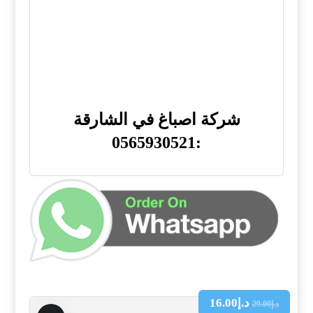
شركة اصباغ في الشارقة
:0565930521
د.إ
16.00
د.إ
29.00