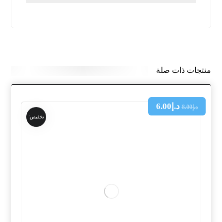
منتجات ذات صلة
د.إ
6.00
د.إ
8.00
تخفيض!