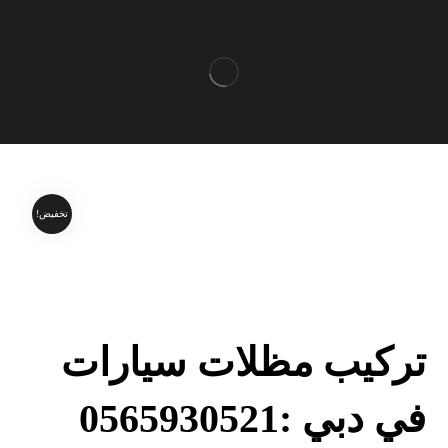
تخفيض!
تركيب مظلات سيارات
في دبي :0565930521