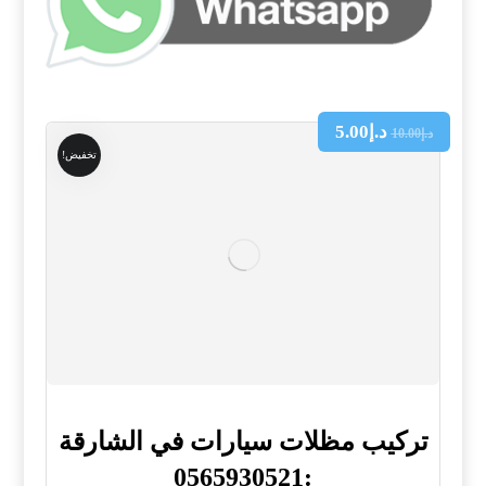
د.إ
5.00
د.إ
10.00
تخفيض!
تركيب مظلات سيارات في الشارقة
:0565930521