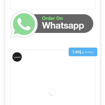
د.إ
5.00
د.إ
10.00
تخفيض!