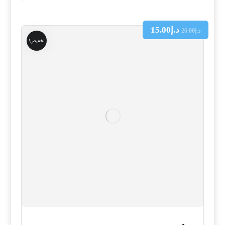
د.إ
15.00
د.إ
26.00
تخفيض!