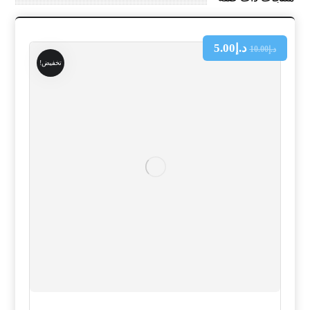
د.إ
5.00
د.إ
10.00
تخفيض!