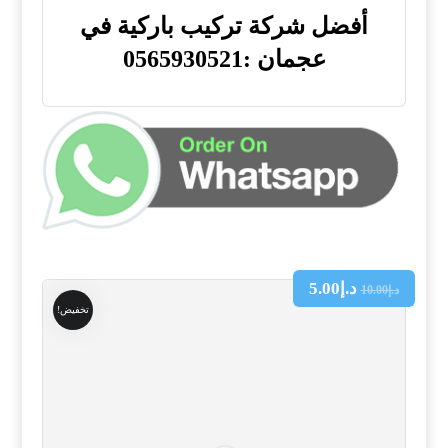
أفضل شركة تركيب باركية في
عجمان :0565930521
د.إ
5.00
د.إ
10.00
تخفيض!