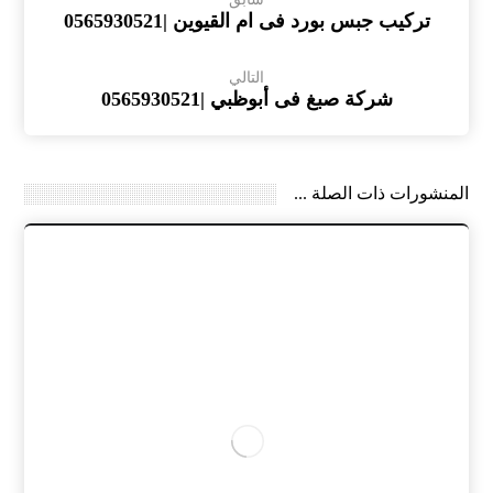
تركيب جبس بورد فى ام القيوين |0565930521
التالي
شركة صبغ فى أبوظبي |0565930521
المنشورات ذات الصلة ...