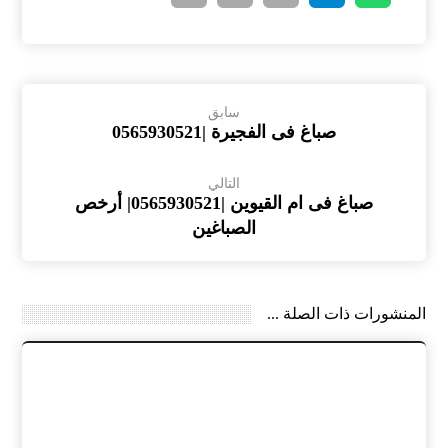
سابق
صباغ فى الفجيرة |0565930521
التالي
صباغ فى ام القيوين |0565930521| أرخص
الصباغين
المنشورات ذات الصلة ...