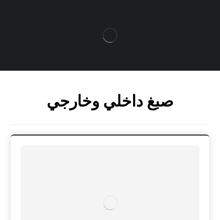
صبغ داخلي وخارجي