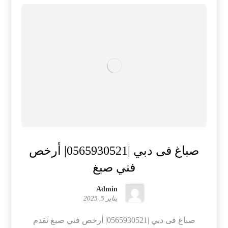
صباغ فى دبي |0565930521| أرخص
فني صبغ
Admin
يناير 5, 2025
صباغ فى دبي |0565930521| أرخص فني صبغ تقدم