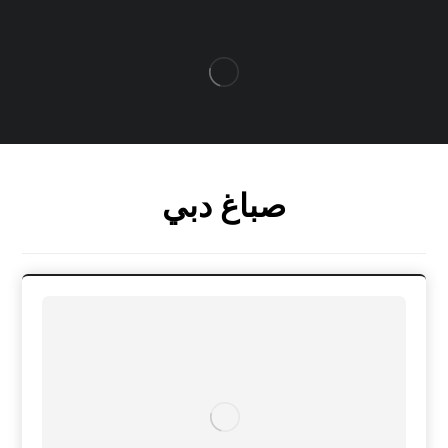
صباغ دبي