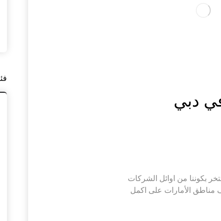
فئ
في دبي
تركيب باركيه في دبي |0565930521 نفتخر بكوننا من اوائل الشركات
ف مناطق الأمارات على اكمل