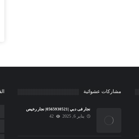
مشاركات عشوائية
الق
نجار فى دبي |0565930521| نجار رخيص
يناير 6, 2025
42