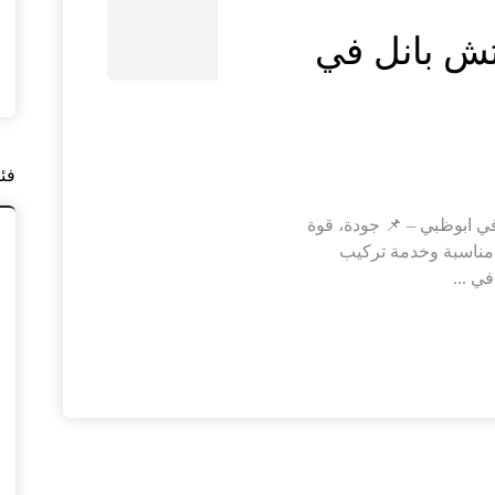
تش بانل في
فئ
ي ابوظبي – 📌 جودة، قوة
مناسبة وخدمة تركيب
ي ...