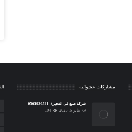
مشاركات عشوائية
الق
شركة صبغ فى الفجيرة |0565930521
يناير 6, 2025
104