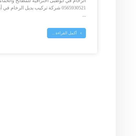
الرخام في ابوظبى احترافية للمطابخ والحمام
0565930521 شركة تركيب بديل الرخام ف
...
أكمل القراءة ...