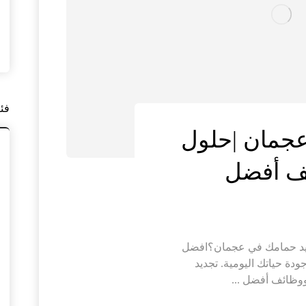
فئ
عجمان |حلول
ف أفضل
يد حمامك في عجمان؟افضل
دة حياتك اليومية. تجديد
وظائف أفضل ...