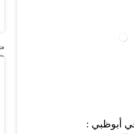
فئ
ي أبوظبي :