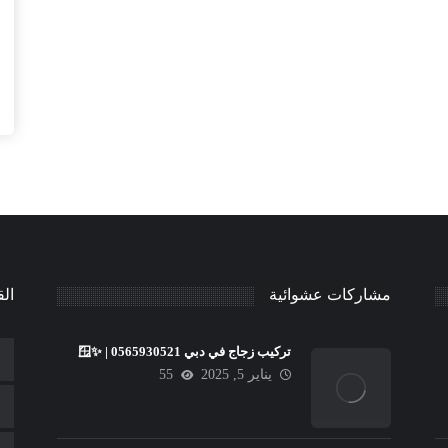
مشاركات عشوائية
الق
تركيب زجاج في دبي 🪟✨ | 0565930521
يناير 5, 2025
55