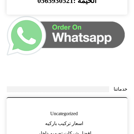
الخيمة :0565930521
خدماتنا
Uncategorized
اسعار تركيب باركيه
افضل شركات تصميم داخلي