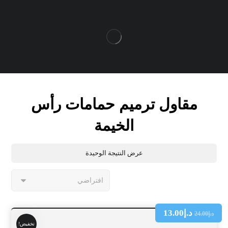
مقاول ترميم حمامات رأس
الخيمة
عرض النتيجة الوحيدة
د.إ
13.00
د.إ
24.00
تخفيض!