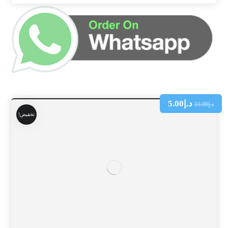
د.إ
5.00
د.إ
10.00
تخفيض!