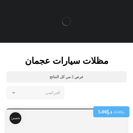
مظلات سيارات عجمان
عرض ⁦2⁩ من كل النتائج
د.إ
5.00
د.إ
10.00
تخفيض!