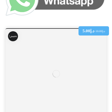
د.إ
5.00
د.إ
10.00
تخفيض!