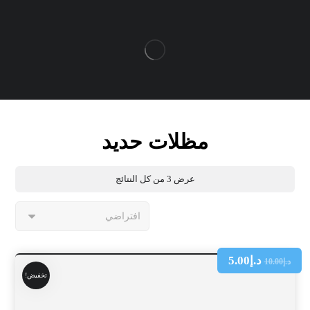
مظلات حديد
عرض ⁦3⁩ من كل النتائج
د.إ
5.00
د.إ
10.00
تخفيض!