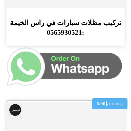
تركيب مظلات سيارات في راس الخيمة
:0565930521
د.إ
5.00
د.إ
10.00
تخفيض!