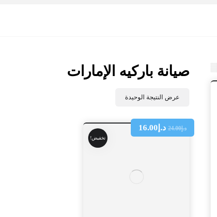
صيانة باركيه الإمارات
عرض النتيجة الوحيدة
د.إ
16.00
د.إ
24.00
تخفيض!