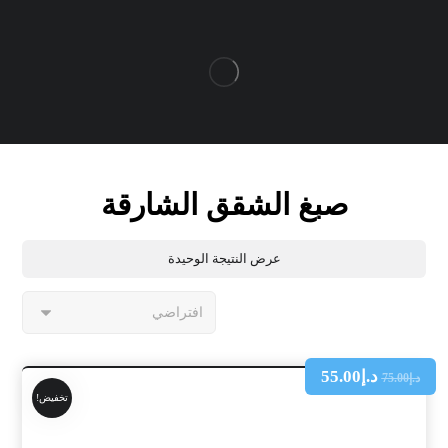
صبغ الشقق الشارقة
عرض النتيجة الوحيدة
د.إ
55.00
د.إ
75.00
تخفيض!