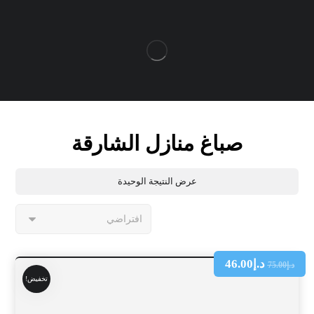
صباغ منازل الشارقة
عرض النتيجة الوحيدة
د.إ
46.00
د.إ
75.00
تخفيض!