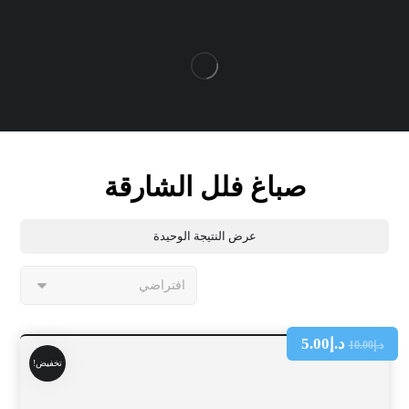
صباغ فلل الشارقة
عرض النتيجة الوحيدة
د.إ
5.00
د.إ
10.00
تخفيض!